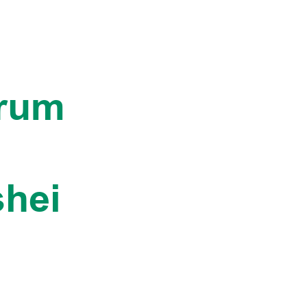
trum
hei