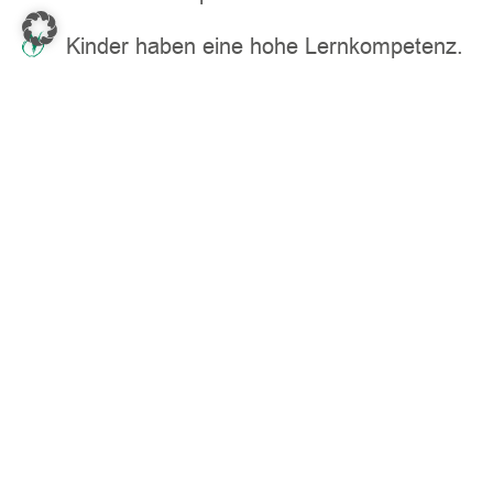
Kinder haben eine hohe Lernkompetenz.
Eltern und Kinder bringen alle nötigen
Voraussetzungen zum Erreichen ihrer
Ziele mit.
Die Lösungen vorgelegter Aufgaben sind
sinnvoll (aus der Perspektive der
Schülerinnen und Schüler).
Unsere Arbeitshaltung ist respektvoll
gegenüber unseren Schülern und deren
Eltern.
Wir können niemanden zum Lernen
zwingen und versuchen das auch nicht.