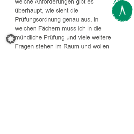
welche Anforderungen gibt es
überhaupt, wie sieht die
Prüfungsordnung genau aus, in
welchen Fächern muss ich in die
mündliche Prüfung und viele weitere
Fragen stehen im Raum und wollen
geklärt werden. Mit mehr als 30 Jahren
Erfahrung beantworten wir alle Fragen,
bieten Kurse für die relevanten
Prüfungsfächer an und helfen den
Schüler:Innen bei der Planung und
Umsetzung ihrer Abivorbereitung. An
welchem Standort welche Kurse
stattfinden, erfragen Sie bitte bei Ihrem
Lernzentrum CAPiTO in Ihrer Nähe.