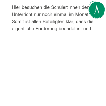
Hier besuchen die Schüler:Innen den
Unterricht nur noch einmal im Monat.
Somit ist allen Beteiligten klar, dass die
eigentliche Förderung beendet ist und
der Lernstoff zu Hause selbstständig
erarbeitet werden muss. Gleichzeitig
haben die Schüler:Innen die
Gewissheit, Antworten auf wichtige
Fragen zu erhalten und einzelne
Klassenarbeiten mit unserer
Unterstützung vorbereiten zu können.