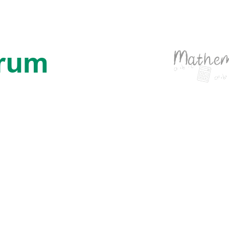
trum
Mathem