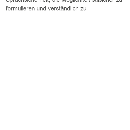
formulieren und verständlich zu
argumentieren eine Voraussetzung zum
beruflichen Erfolg.
Der Unterricht im Lernzentrum CAPiTO, von
engagierten und erfahrenen Lehrkräften
gehalten, unterstützt Ihr Kind bei der
Textarbeit, bietet vielfältige Methoden zur
Erlernung grammatikalischer Begriffe und
führt effizient an die richtige Textarbeit, damit
auch die Aufsätze ein voller Erfolg werden.
Der Satz oben erzählt übrigens in Kurzform
über das bäuerliche Leben (Der dümmste
Bauer erntet die dicksten Kartoffeln – nichts
für Ungut, liebe Landwirte).