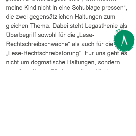
meine Kind nicht in eine Schublage pressen“,
die zwei gegensätzlichen Haltungen zum
gleichen Thema. Dabei steht Legasthenie als
Überbegriff sowohl für die „Lese-
Rechtschreibschwäche“ als auch für die
„Lese-Rechtschreibstörung“. Für uns geht es
nicht um dogmatische Haltungen, sondern
um die optimale Förderung Ihres Kind.
Ob Ihr Kind schon getestet wurde, Sie es
gerne bei uns testen lassen wollen oder ob
Sie Tests kritisch gegenüberstehen, unsere
Förderung ist stets darauf ausgerichtet die
beste Methode zu finden, um Ihrem Kind den
Zugang zum Wissen zu erleichtern.
Die Förderung im Lernzentrum CAPiTO wird