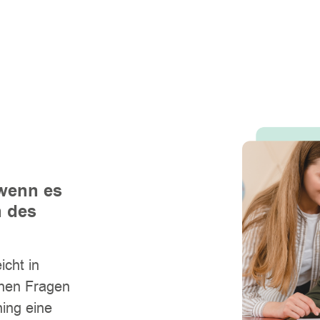
 wenn es
 des
icht in
inen Fragen
ing eine