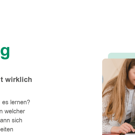
ng
 wirklich
l es lernen?
n welcher
ann sich
eiten