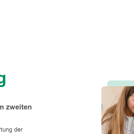
g
m zweiten
rtung der