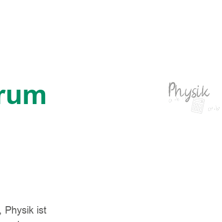
trum
Physik
 Physik ist