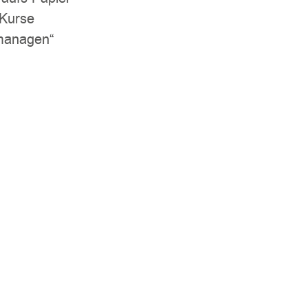
 Kurse
 managen“