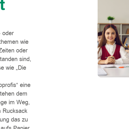
t
- oder
sthemen wie
Zeiten oder
tanden sind,
se wie „Die
profis“ eine
stehen dem
inge im Weg,
m Rucksack
rung das zu
 aufs Papier